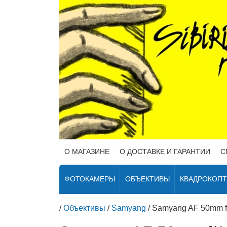
О МАГАЗИНЕ
О ДОСТАВКЕ И ГАРАНТИИ
С
ФОТОКАМЕРЫ
ОБЪЕКТИВЫ
КВАДРОКОП
/
Объективы
/
Samyang
/
Samyang AF 50mm f