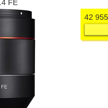
.4 FE
42 95