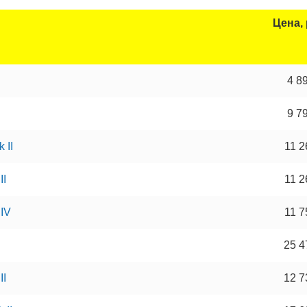
Цена, 
4 8
9 7
 II
11 2
II
11 2
 IV
11 7
25 4
II
12 7