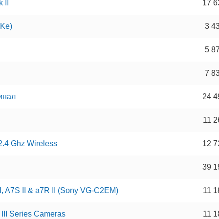
 II
17 6
iKe)
3 4
5 8
7 8
гинал
24 4
11 2
2.4 Ghz Wireless
12 7
39 1
II, A7S II & a7R II (Sony VG-C2EM)
11 1
 III Series Cameras
11 1