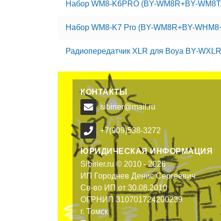
Набор WM8-K6PRO (BY-WM8R+BY-WM8T
Набор WM8-K7 Pro (BY-WM8R+BY-WHM8
Радиопередатчик XLR для Boya BY-WXL
КОНТАКТЫ
sibirier@mail.ru
+7(909)538-3272
ЮРИДИЧЕСКАЯ ИНФОРМАЦИЯ
Sibirier.ru © 2010 - 2026
ИП Городнев Денис Сергеевич
Св-во ИП от 30.08.2010
ОГРНИП 310701724200239
г. Томск