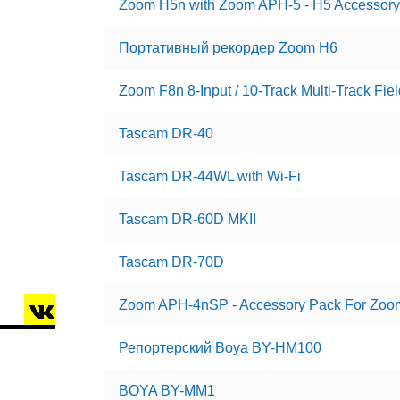
Zoom H5n with Zoom APH-5 - H5 Accessory
Портативный рекордер Zoom H6
Zoom F8n 8-Input / 10-Track Multi-Track Fie
Tascam DR-40
Tascam DR-44WL with Wi-Fi
Tascam DR-60D MKII
Tascam DR-70D
Zoom APH-4nSP - Accessory Pack For Zo
Репортерский Boya BY-HM100
BOYA BY-MM1