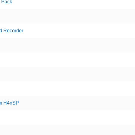
 Pack
ld Recorder
om H4nSP