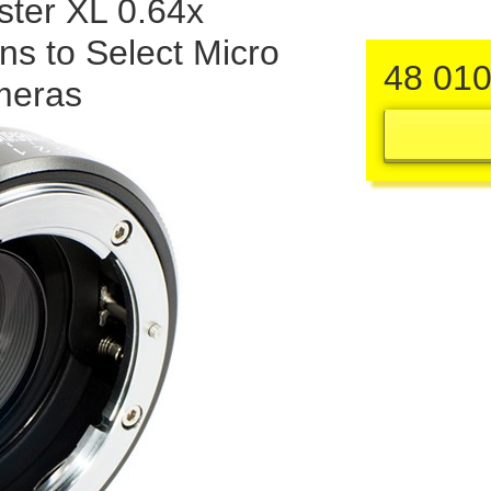
ter XL 0.64x
ns to Select Micro
48 01
meras