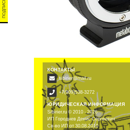
КОНТАКТЫ
sibirier@mail.ru
+7(909)538-3272
ЮРИДИЧЕСКАЯ ИНФОРМАЦИЯ
Sibirier.ru © 2010 - 2026
ИП Городнев Денис Сергеевич
Св-во ИП от 30.08.2010